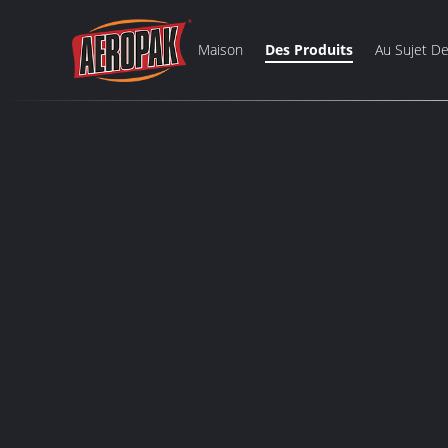
Maison
Des Produits
Au Sujet D