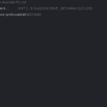
 Australia Pty Ltd
ent- :
UNIT 2 , 8 GLASSON DRIVE , BETHANIA QLD 4205
ne professionnel :
61-7-38074080