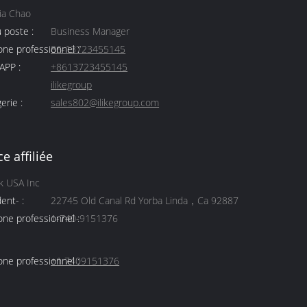
lia Chao
u poste :
Business Manager
ne professionnel :
86-13723455145
PP :
+8613723455145
ilikegroup
erie :
sales802@ilikegroup.com
e affiliée
k USA Inc
ent- :
22745 Old Canal Rd Yorba Linda，Ca 92887
ne professionnel :
1-740-9151376
ne professionnel :
+1 7409151376