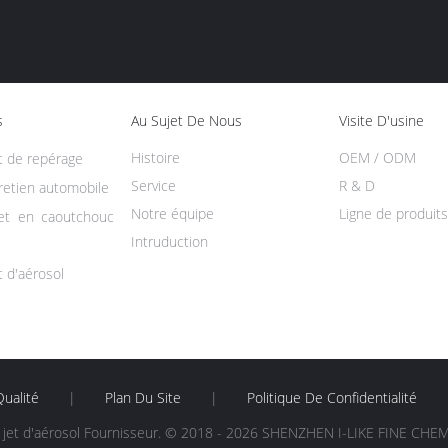
s
Au Sujet De Nous
Visite D'usine
Histoire
OEM / ODM
t de repérage
Service
R & D
retien automobile
Notre équipe
Ligne de produits
jet en caoutchouc
Intruduction
t d'aérosol
ualité
|
Plan Du Site
|
Politique De Confidentialité
 jet d'aérosol Fournisseur. © 2018 - 2026 SHENZHEN I-LIKE FINE CHEMIC