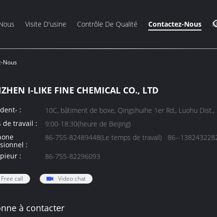
 Nous
Visite D'usine
Contrôle De Qualité
Contactez-Nous
N
z-Nous
ZHEN I-LIKE FINE CHEMICAL CO., LTD
dent- :
10C, bâtiment de boxe, Qingshuihe 1er Rd., Luohu Dist.
de travail :
9:00-18:30(heure de Beijing)
hone
86-755-82489448(Le temps de travail) 86--13824322829
sionnel :
pieur :
86-755-82296093
Free call
Video chat
nne à contacter