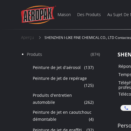
Maison
Des Produits
Au Sujet De
Aperçu
SHENZHEN I-LIKE FINE CHEMICAL CO., LTD Contacte
SHEN
Produits
(874)
Répon
Peinture de jet d'aérosol
(137)
Temps 
Peinture de jet de repérage
Télép
(125)
profes
Téléco
Produits d'entretien
automobile
(262)
Peinture de jet en caoutchouc
démontable
(4)
Perso
Peinture de jet de graffiti
(32)