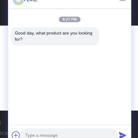
8:27 PM
Good day, what product are you looking 
Contactez-Nous
for?
SHENZHEN I-LIKE FINE CHEMICAL CO.,
LTD
10C, bâtiment de boxe, Qingshuihe 1er Rd.,
Luohu Dist., Shenzhen, Guangdong, Chine
(continent)
86-755-82489448
sales802@ilikegroup.com
|
Site Mobile
AL CO., LTD. All Rights Reserved.