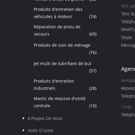
Mrs. Ju
Produits d'entretien des
Titre d
véhicules à moteur
(74)
Télépho
Réparation de pneu de
WHATSA
secours
(69)
Skype :
Produits de soin de ménage
Messag
(76)
Jet multi de lubrifiant de but
Agenc
(57)
Aeropa
Produits d'entretien
industriels
(28)
Répond
Télépho
Mastic de mousse d'unité
centrale
(10)
Cindy
Télépho
A Propos De Nous
Visite D'usine