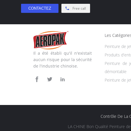
Free call
Les Catégorie
Peinture de je
Il a été établi qu'il n'existait
Produits d'ent
aucun risque pour la sécurité
Peinture de 
de l'industrie chinoise.
démontable
Peinture de je
Contrôle De La Q
LA CHINE Bon Qualité Peinture de