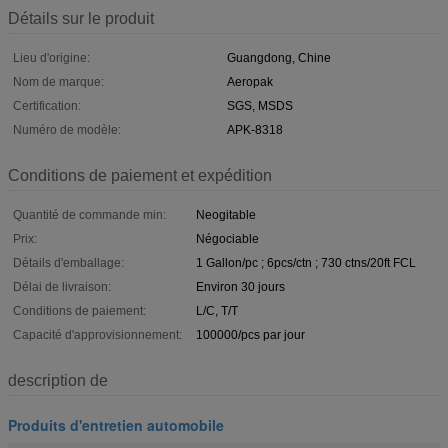
Détails sur le produit
Lieu d'origine:
Guangdong, Chine
Nom de marque:
Aeropak
Certification:
SGS, MSDS
Numéro de modèle:
APK-8318
Conditions de paiement et expédition
Quantité de commande min:
Neogitable
Prix:
Négociable
Détails d'emballage:
1 Gallon/pc ; 6pcs/ctn ; 730 ctns/20ft FCL
Délai de livraison:
Environ 30 jours
Conditions de paiement:
L/C, T/T
Capacité d'approvisionnement:
100000/pcs par jour
description de
Produits d'entretien automobile