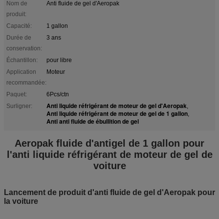
Nom de
Anti fluide de gel d'Aeropak
produit:
Capacité:
1 gallon
Durée de
3 ans
conservation:
Échantillon:
pour libre
Application
Moteur
recommandée:
Paquet:
6Pcs/ctn
Anti liquide réfrigérant de moteur de gel d'Aeropak
Surligner:
,
Anti liquide réfrigérant de moteur de gel de 1 gallon
,
Anti anti fluide de ébullition de gel
Aeropak fluide d'antigel de 1 gallon pour
l'anti liquide réfrigérant de moteur de gel de
voiture
Lancement de produit d'anti fluide de gel d'Aeropak pour
la voiture