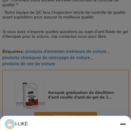
Q6 : Comment votre société va-t-elle concernant le contrôle de
qualité ?
: Notre équipe de QC fera l'inspection stricte de contrôle de qualité
avant expédition pour assurer la meilleure qualité.
Si vous avez n'importe quelles questions au sujet d'anti fluide de gel
d'Aeropak pour la voiture, svp contactez-nous pour libre.
produits d'entretien intérieurs de voiture
Étiquettes:
,
produits chimiques de nettoyage de voiture
,
produits de cire de voiture
Aeropak graduation de ébullition
d'anti rouille d'anti de gel de 1
gallon anti anti liquide réfrigérant
de moteur
Continuer
I-LIKE