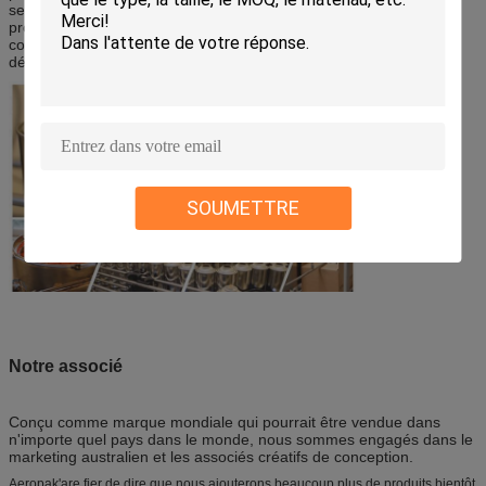
semi-automatiques lignes de production importées, capacité de
production de 150,000pcs/day. Un espace de 5 lignes
complètement automatiques est réservé pour le futur
développement.
SOUMETTRE
Notre associé
Conçu comme marque mondiale qui pourrait être vendue dans
n'importe quel pays dans le monde, nous sommes engagés dans le
marketing australien et les associés créatifs de conception.
Aeropak'are fier de dire que nous ajouterons beaucoup plus de produits bientôt