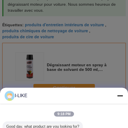
dégraissant moteur pour voiture. Nous sommes heureux de
travailler avec vous.
produits d'entretien intérieurs de voiture
Étiquettes:
,
produits chimiques de nettoyage de voiture
,
produits de cire de voiture
Dégraissant moteur en spray à
base de solvant de 500 ml,
certifié TUV, pour le nettoyage
des voitures et de l'automobile
Continuer
I-LIKE
Produits d'entretien automobile
Plus
9:18 PM
Good day, what product are you looking for?