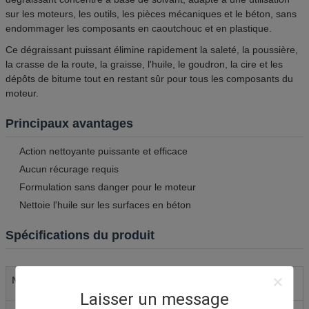
sur les moteurs, les outils, les pièces mécaniques et le béton, sans
endommager les composants en caoutchouc et en plastique.
Ce dégraissant puissant élimine rapidement la saleté, la poussière,
la crasse de la route, la graisse, l'huile, le goudron, la cire et les
dépôts de bitume tout en restant sûr pour tous les composants du
moteur.
Principaux avantages
Action nettoyante puissante et efficace
Aucun récurage requis
Formulation sans danger pour le moteur
Nettoie l'huile sur les surfaces en béton
Spécifications du produit
Spray dégraissant moteur pour
Nom du produit
voiture
Laisser un message