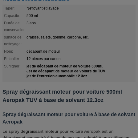
Taper:
Nettoyant et lavage
Capacité:
500 ml
Durée de
3 ans
conservation:
surface de
graisse, saleté, gomme, carbone, etc.
nettoyage:
Nom:
décapant de moteur
Emballer:
12 pièces par carton
jet de décapant de moteur de voiture 500ml
Surligner:
,
Jet de décapant de moteur de voiture de TUV
,
jet de l'entretien automobile 12.3oz
Spray dégraissant moteur pour voiture 500ml
Aeropak TUV à base de solvant 12.3oz
Spray dégraissant moteur pour voiture à base de solvant
Aeropak
Le spray dégraissant moteur pour voiture Aeropak est un
dégraissant concentré à base de solvant, adapté à une utilisation