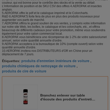
couleur, qui est bonne pour le contrôle des stocks et la vente au détail.
L'information de position et de SKU CSV des offres 4.AEROPAK et insectes
anglais.
5.AEROPAK offre le pdf et le catalogue imprimé et le Colorcharts.
R&D 6.AEROPAK'S forte fera de plus en plus des produits nouveaux pour
augmenter vos parts de marché.
7.AEROPAK offrira le grand soutien de vos ventes, y compris votre information
sur notre site Web, les boîtes, le catalogue et les colorcharts, etc., et offrira
beaucoup de différents cadeaux pour votre promotion, même vous soutiendra
également pour votre salon commercial local.
8.AEROPAK vous bénéficiera une récompense de 1-2% de votre salesvolumet
annuel, selon votre quantité annuelle d'ordre.
9.AEROPAK acceptera à la bureautique de 10% (compte ouvert) selon votre
quantité annuelle d'ordre.
10.AEROPAK invitera nos DISTRIBUTEURS d'OR en Chine pour un
déplacement de 7 jours.
produits d'entretien intérieurs de voiture
Étiquettes:
,
produits chimiques de nettoyage de voiture
,
produits de cire de voiture
Branchez enlever sur table
d'écoute des produits d'entretien
automobile lancent le décapant
avec la certification APK-8305-4