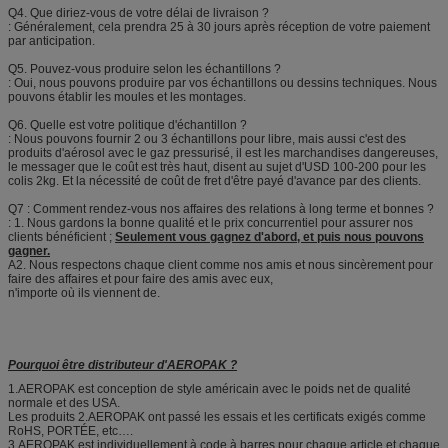
Q4. Que diriez-vous de votre délai de livraison ?
: Généralement, cela prendra 25 à 30 jours après réception de votre paiement
par anticipation.
Q5. Pouvez-vous produire selon les échantillons ?
: Oui, nous pouvons produire par vos échantillons ou dessins techniques. Nous
pouvons établir les moules et les montages.
Q6. Quelle est votre politique d'échantillon ?
: Nous pouvons fournir 2 ou 3 échantillons pour libre, mais aussi c'est des
produits d'aérosol avec le gaz pressurisé, il est les marchandises dangereuses,
le messager que le coût est très haut, disent au sujet d'USD 100-200 pour les
colis 2kg. Et la nécessité de coût de fret d'être payé d'avance par des clients.
Q7 : Comment rendez-vous nos affaires des relations à long terme et bonnes ?
: 1. Nous gardons la bonne qualité et le prix concurrentiel pour assurer nos
clients bénéficient ;
Seulement vous gagnez d'abord, et puis nous pouvons
gagner.
A2. Nous respectons chaque client comme nos amis et nous sincèrement pour
faire des affaires et pour faire des amis avec eux,
n'importe où ils viennent de.
Pourquoi être distributeur d'AEROPAK ?
1.AEROPAK est conception de style américain avec le poids net de qualité
normale et des USA.
Les produits 2.AEROPAK ont passé les essais et les certificats exigés comme
RoHS, PORTÉE, etc….
3.AEROPAK est individuellement à code à barres pour chaque article et chaque