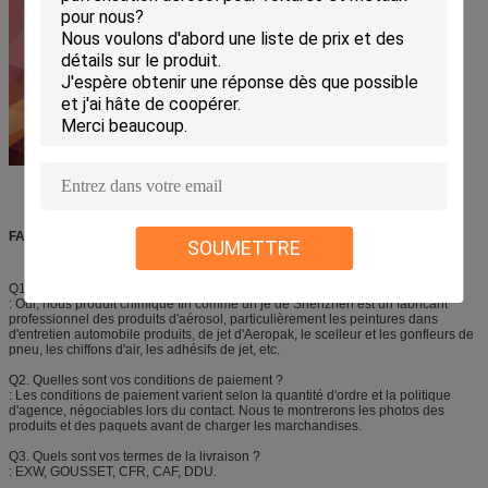
FAQ
SOUMETTRE
Q1. Êtes-vous fabricant ?
: Oui, nous produit chimique fin comme un je de Shenzhen est un fabricant
professionnel des produits d'aérosol, particulièrement les peintures dans
d'entretien automobile produits, de jet d'Aeropak, le scelleur et les gonfleurs de
pneu, les chiffons d'air, les adhésifs de jet, etc.
Q2. Quelles sont vos conditions de paiement ?
: Les conditions de paiement varient selon la quantité d'ordre et la politique
d'agence, négociables lors du contact. Nous te montrerons les photos des
produits et des paquets avant de charger les marchandises.
Q3. Quels sont vos termes de la livraison ?
: EXW, GOUSSET, CFR, CAF, DDU.