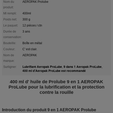
Nom du
AEROPAK Prolube
produit:
Ml rempli:
400ml
Poids net:
300 g
Le paquet:
12 pièces / ctn
Durée de
3 ans
conservation:
Bouteille:
Boîte en métal
Couleur:
C' est clair.
Nom de
AEROPAK
marque:
Lubrifiant Aeropak ProLube
9 dans 1 Aeropak ProLube
Surligner:
,
,
400 ml d'Aeropak ProLube est recommandé
400 ml d' huile de Prolube 9 en 1 AEROPAK
ProLube pour la lubrification et la protection
contre la rouille
Introduction du produit 9 en 1 AEROPAK Prolube