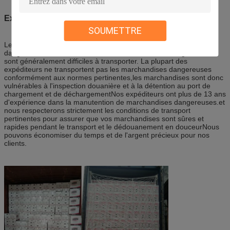
Expédition de 9 en 1 prolube
SOUMETTRE
Les produits en aérosol appartiennent aux marchandises
dangereuses UN1950, IMO2.2, ces marchandises dangereuses
sont généralement difficiles à transporter. La plupart des
expéditeurs ne transportent pas les marchandises dangereuses
conformément aux normes pertinentes,les marchandises sont donc
vulnérables à l'inspection douanière et à la détention au port de
chargement et de déchargementNos expéditeurs ont plus de 13 ans
d'expérience dans la manutention de marchandises dangereuses.et
nous respecterons strictement les conditions de transport
pertinentes pour assurer que vos marchandises sont sûres et
rapides pendant le transport et le dédouanement en douceurNous
pouvons économiser du temps et de l'argent précieux pour nos
clients.