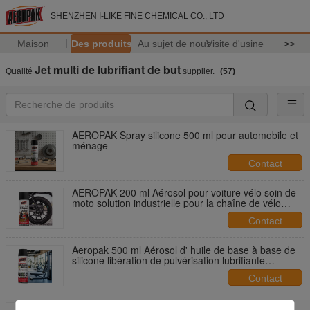
SHENZHEN I-LIKE FINE CHEMICAL CO., LTD
Maison
Des produits
Au sujet de nous
Visite d'usine
>>
Jet multi de lubrifiant de but
Qualité
supplier.
(57)
AEROPAK Spray silicone 500 ml pour automobile et
ménage
Contact
AEROPAK 200 ml Aérosol pour voiture vélo soin de
moto solution industrielle pour la chaîne de vélo
lubrifiant à l'huile
Contact
Aeropak 500 ml Aérosol d' huile de base à base de
silicone libération de pulvérisation lubrifiante
élimination efficace du bruit protection anti-usure
Contact
pour
AEROPAK Chaîne de lubrifiant de haute qualité à