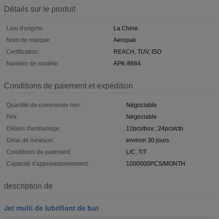
Détails sur le produit
Lieu d'origine:
La Chine
Nom de marque:
Aeropak
Certification:
REACH, TUV, ISO
Numéro de modèle:
APK-8664
Conditions de paiement et expédition
Quantité de commande min:
Négociable
Prix:
Négociable
Détails d'emballage:
12pcs/box ; 24pcs/ctn
Délai de livraison:
environ 30 jours
Conditions de paiement:
L/C, T/T
Capacité d'approvisionnement:
1000000PCS/MONTH
description de
Jet multi de lubrifiant de but