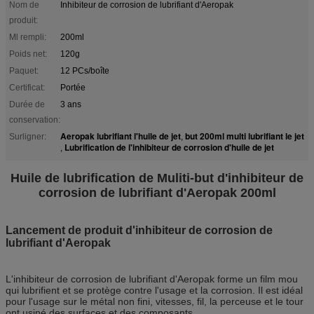
Nom de
Inhibiteur de corrosion de lubrifiant d'Aeropak
produit:
Ml rempli:
200ml
Poids net:
120g
Paquet:
12 PCs/boîte
Certificat:
Portée
Durée de
3 ans
conservation:
Aeropak lubrifiant l'huile de jet
but 200ml multi lubrifiant le jet
Surligner:
,
Lubrification de l'inhibiteur de corrosion d'huile de jet
,
Huile de lubrification de Muliti-but d'inhibiteur de
corrosion de lubrifiant d'Aeropak 200ml
Lancement de produit d'inhibiteur de corrosion de
lubrifiant d'Aeropak
L'inhibiteur de corrosion de lubrifiant d'Aeropak forme un film mou
qui lubrifient et se protège contre l'usage et la corrosion. Il est idéal
pour l'usage sur le métal non fini, vitesses, fil, la perceuse et le tour
ont usiné des surfaces et des composants.