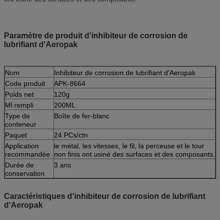
Paramètre de produit d'inhibiteur de corrosion de
lubrifiant d'Aeropak
Nom
Inhibiteur de corrosion de lubrifiant d'Aeropak
Code produit
APK-8664
Poids net
120g
Ml rempli
200ML
Type de
Boîte de fer-blanc
conteneur
Paquet
24 PCs/ctn
Application
le métal, les vitesses, le fil, la perceuse et le tour
recommandée
non finis ont usiné des surfaces et des composants.
Durée de
3 ans
conservation
Caractéristiques d'inhibiteur de corrosion de lubrifiant
d'Aeropak