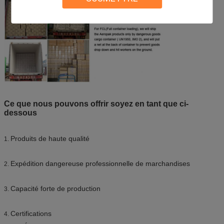
Ce que nous pouvons offrir soyez en tant que ci-
dessous
Produits de haute qualité
1.
Expédition dangereuse professionnelle de marchandises
2.
Capacité forte de production
3.
Certifications
4.