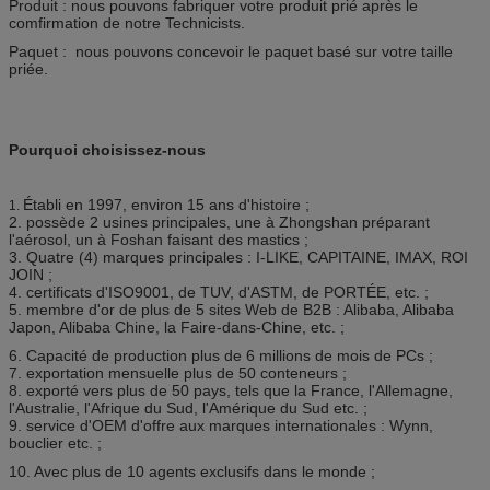
Produit : nous pouvons fabriquer votre produit prié après le
comfirmation de notre Technicists.
Paquet : nous pouvons concevoir le paquet basé sur votre taille
priée.
Pourquoi choisissez-nous
Établi en 1997, environ 15 ans d'histoire ;
1.
2. possède 2 usines principales, une à Zhongshan préparant
l'aérosol, un à Foshan faisant des mastics ;
3. Quatre (4) marques principales : I-LIKE, CAPITAINE, IMAX, ROI
JOIN ;
4. certificats d'ISO9001, de TUV, d'ASTM, de PORTÉE, etc. ;
5. membre d'or de plus de 5 sites Web de B2B : Alibaba, Alibaba
Japon, Alibaba Chine, la Faire-dans-Chine, etc. ;
6. Capacité de production plus de 6 millions de mois de PCs ;
7. exportation mensuelle plus de 50 conteneurs ;
8. exporté vers plus de 50 pays, tels que la France, l'Allemagne,
l'Australie, l'Afrique du Sud, l'Amérique du Sud etc. ;
9. service d'OEM d'offre aux marques internationales : Wynn,
bouclier etc. ;
10. Avec plus de 10 agents exclusifs dans le monde ;