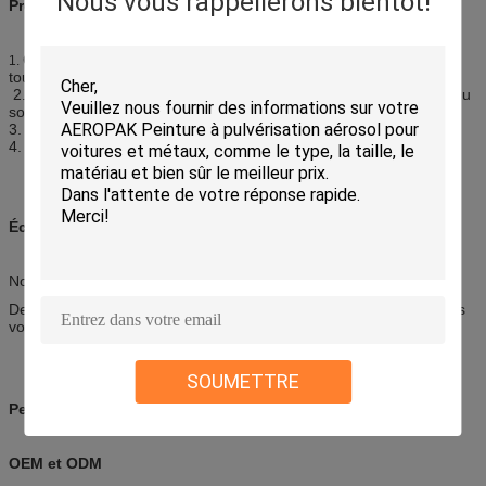
Nous vous rappellerons bientôt!
Précautions
Gardez à partir de la chaleur, de la flamme, de l'étincelle et de
1.
toute autre source d'allumage.
2. magasin dans un endroit frais et sec (45C) ; Évitez la lumière du
soleil directe.
3. Ne vous opposez pas, perforer, ou incinérez la boîte.
4. maintenez hors de portée des enfants.
Échantillon
Nous offrons des aperçus gratuits à moins de 2 morceaux.
Des échantillons devraient être envoyés après que nous recevions
vos honoraires de messager.
SOUMETTRE
Personnalisation
OEM et ODM