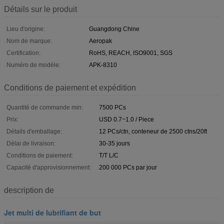
Détails sur le produit
Lieu d'origine:
Guangdong Chine
Nom de marque:
Aeropak
Certification:
RoHS, REACH, ISO9001, SGS
Numéro de modèle:
APK-8310
Conditions de paiement et expédition
Quantité de commande min:
7500 PCs
Prix:
USD 0.7~1.0 / Piece
Détails d'emballage:
12 PCs/ctn, conteneur de 2500 ctns/20ft
Délai de livraison:
30-35 jours
Conditions de paiement:
T/T L/C
Capacité d'approvisionnement:
200 000 PCs par jour
description de
Jet multi de lubrifiant de but