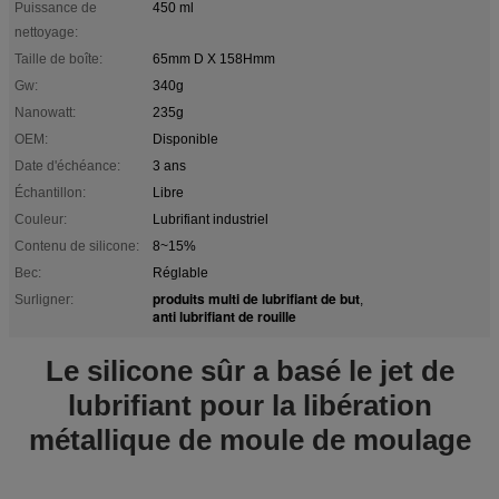
Puissance de
450 ml
nettoyage:
Taille de boîte:
65mm D X 158Hmm
Gw:
340g
Nanowatt:
235g
OEM:
Disponible
Date d'échéance:
3 ans
Échantillon:
Libre
Couleur:
Lubrifiant industriel
Contenu de silicone:
8~15%
Bec:
Réglable
produits multi de lubrifiant de but
Surligner:
,
anti lubrifiant de rouille
Le silicone sûr a basé le jet de
lubrifiant pour la libération
métallique de moule de moulage