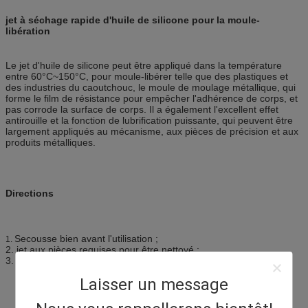
jet à séchage rapide d'huile de silicone pour la moule-
libération
Le jet d'huile de silicone peut être appliqué dans la température
entre 60°C~150°C, pour moule-libérer telle que des plastiques et
des industries du caoutchouc, le moule de moulage métallique, qui
forme le film de résistance pour empêcher l'adhérence de corps, et
pas corrode la surface de corps. Il a également l'excellent effet
antirouille et la fonction de lubrification puissante, qui peuvent être
largement appliqués au mécanisme, aux pièces de précision et aux
produits métalliques.
Directions
Secousse bien avant l'utilisation ;
1.
2. jet aux pièces requises pour être nettoyé ;
3. essuyez les pièces avec le tissu propre ;
Laisser un message