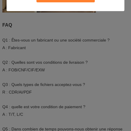
FAQ
Q1 : Êtes-vous un fabricant ou une société commerciale ?
A : Fabricant
Q2 : Quelles sont vos conditions de livraison ?
A : FOB/CNF/CIF/EXW
Q3 : Quels types de fichiers acceptez-vous ?
R : CDR/AI/PDF
Q4 : quelle est votre condition de paiement ?
A : T/T, L/C
Q5 : Dans combien de temps pouvons-nous obtenir une réponse