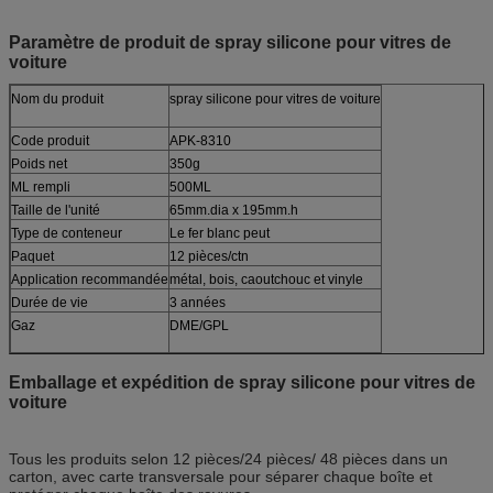
Paramètre de produit de spray silicone pour vitres de
voiture
Nom du produit
spray silicone pour vitres de voiture
Code produit
APK-8310
Poids net
350g
ML rempli
500ML
Taille de l'unité
65mm.dia x 195mm.h
Type de conteneur
Le fer blanc peut
Paquet
12 pièces/ctn
Application recommandée
métal, bois, caoutchouc et vinyle
Durée de vie
3 années
Gaz
DME/GPL
Emballage et expédition de spray silicone pour vitres de
voiture
Tous les produits selon 12 pièces/24 pièces/ 48 pièces dans un
carton, avec carte transversale pour séparer chaque boîte et