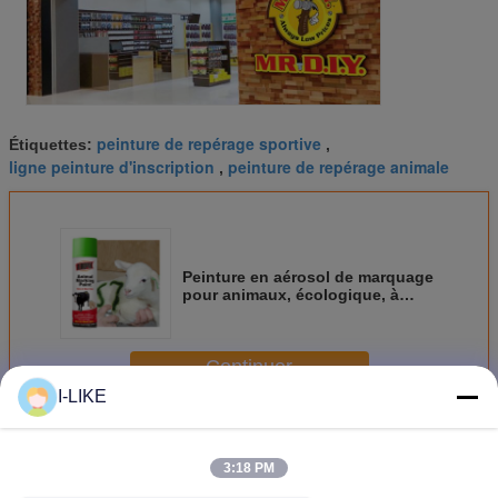
peinture de repérage sportive
Étiquettes:
,
ligne peinture d'inscription
peinture de repérage animale
,
Peinture en aérosol de marquage
pour animaux, écologique, à
séchage rapide, résistante aux
intempéries, et marqueur pour le
bétail en 500ml
Continuer
I-LIKE
Peinture de jet de repérage
Plus
3:18 PM