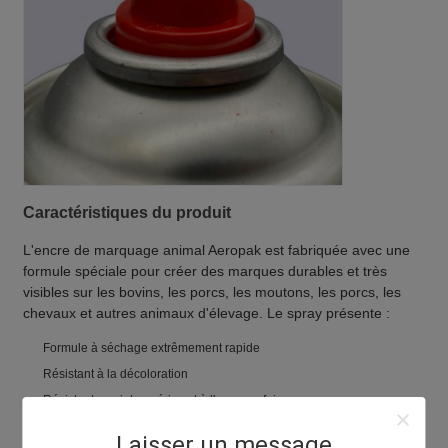
Caractéristiques du produit
L'encre de marquage animal Aeropak est fabriquée avec une
formule spéciale pour créer des marques durables et très
visibles sur les bovins, les porcs, les moutons, les porcs, les
chevaux et autres animaux d'élevage. Le spray présente :
Formule à séchage extrêmement rapide
Résistant à la décoloration
Résistant aux intempéries et à l'eau une fois sec
Idéal pour marquer les vaches synchronisées, les vaches taries et les
Laisser un message
animaux médicamentés