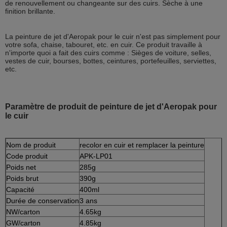
de renouvellement ou changeante sur des cuirs. Sèche à une
finition brillante.
La peinture de jet d'Aeropak pour le cuir n'est pas simplement pour
votre sofa, chaise, tabouret, etc. en cuir. Ce produit travaille à
n'importe quoi a fait des cuirs comme : Sièges de voiture, selles,
vestes de cuir, bourses, bottes, ceintures, portefeuilles, serviettes,
etc.
Paramètre de produit de peinture de jet d'Aeropak pour
le cuir
Nom de produit
recolor en cuir et remplacer la peinture
Code produit
APK-LP01
Poids net
285g
Poids brut
390g
Capacité
400ml
Durée de conservation
3 ans
NW/carton
4.65kg
GW/carton
4.85kg