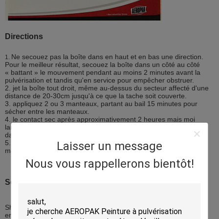
Directions
Ne secouez pas la boîte dans en haut et en bas une direction.
1.
Pour le meilleur résultat, secouez la boîte dans un côté au côté
« battant » le mouvement pendant au moins 2 minutes avant la
pulvérisation et tandis qu'en service pour empêcher obstruer.
2. jet la boîte tout droit, même au-dessus du secteur affecté d'une
distance de 20-30cm jusqu'à ce que la tache soit couverte.
3. appliquez 2 ou 3 manteaux, partant au bail 15 minutes pour
sécher entre les manteaux.
4. le contact sec après approximativement 2 heures mais moi
laissent des portes et les fenêtres s'ouvrent pour éviter l'habillage
davantage de condensation pendant 24 heures.
5. la côte d'Additionals peut être exigée. Réappliquez quand le
Laisser un message
manteau précédent est entièrement sec.
Nous vous rappellerons bientôt!
Société
Shenzhen Cie. chimique fine comme un je, Ltd, une filiale à part
entière de groupe d'industries
comme un je Ltd (depuis 1997), a été un