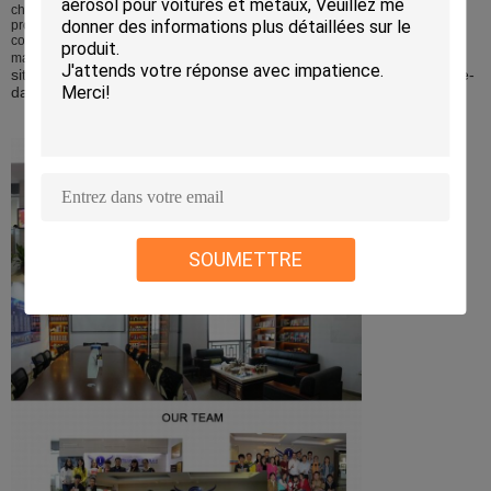
fabrication et le de produits
chef à la
de soin, les peintures de jet, les
produits de réparation de secours de pneu, les articles de ménage et de
consommateur, la graisse et les lubrifiants, les adhésifs et les mastics, etc.
Nous sommes fiers d'être membre d'or de plus de 5
marketingcar.
sites Web de B2B : Alibaba, Alibaba Japon, Alibaba Chine, la Faire-
dans-Chine, TRADEKEY etc.
SOUMETTRE