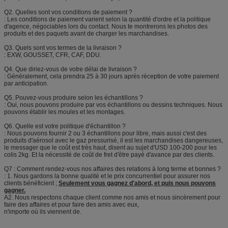
Q2. Quelles sont vos conditions de paiement ?
: Les conditions de paiement varient selon la quantité d'ordre et la politique
d'agence, négociables lors du contact. Nous te montrerons les photos des
produits et des paquets avant de charger les marchandises.
Q3. Quels sont vos termes de la livraison ?
: EXW, GOUSSET, CFR, CAF, DDU.
Q4. Que diriez-vous de votre délai de livraison ?
: Généralement, cela prendra 25 à 30 jours après réception de votre paiement
par anticipation.
Q5. Pouvez-vous produire selon les échantillons ?
: Oui, nous pouvons produire par vos échantillons ou dessins techniques. Nous
pouvons établir les moules et les montages.
Q6. Quelle est votre politique d'échantillon ?
: Nous pouvons fournir 2 ou 3 échantillons pour libre, mais aussi c'est des
produits d'aérosol avec le gaz pressurisé, il est les marchandises dangereuses,
le messager que le coût est très haut, disent au sujet d'USD 100-200 pour les
colis 2kg. Et la nécessité de coût de fret d'être payé d'avance par des clients.
Q7 : Comment rendez-vous nos affaires des relations à long terme et bonnes ?
: 1. Nous gardons la bonne qualité et le prix concurrentiel pour assurer nos
clients bénéficient ;
Seulement vous gagnez d'abord, et puis nous pouvons
gagner.
A2. Nous respectons chaque client comme nos amis et nous sincèrement pour
faire des affaires et pour faire des amis avec eux,
n'importe où ils viennent de.