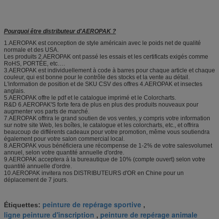
Pourquoi être distributeur d'AEROPAK ?
1.AEROPAK est conception de style américain avec le poids net de qualité
normale et des USA.
Les produits 2.AEROPAK ont passé les essais et les certificats exigés comme
RoHS, PORTÉE, etc….
3.AEROPAK est individuellement à code à barres pour chaque article et chaque
couleur, qui est bonne pour le contrôle des stocks et la vente au détail.
L'information de position et de SKU CSV des offres 4.AEROPAK et insectes
anglais.
5.AEROPAK offre le pdf et le catalogue imprimé et le Colorcharts.
R&D 6.AEROPAK'S forte fera de plus en plus des produits nouveaux pour
augmenter vos parts de marché.
7.AEROPAK offrira le grand soutien de vos ventes, y compris votre information
sur notre site Web, les boîtes, le catalogue et les colorcharts, etc., et offrira
beaucoup de différents cadeaux pour votre promotion, même vous soutiendra
également pour votre salon commercial local.
8.AEROPAK vous bénéficiera une récompense de 1-2% de votre salesvolumet
annuel, selon votre quantité annuelle d'ordre.
9.AEROPAK acceptera à la bureautique de 10% (compte ouvert) selon votre
quantité annuelle d'ordre.
10.AEROPAK invitera nos DISTRIBUTEURS d'OR en Chine pour un
déplacement de 7 jours.
peinture de repérage sportive
Étiquettes:
,
ligne peinture d'inscription
peinture de repérage animale
,