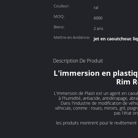
Couleur:
ral
MOQ:
6000
Biens:
2 ans
Mettre en évidence:
jet en caoutchouc li
Description De Produit
L'immersion en plastiq
Rim R
L'immersion de Plasti est un agent en caout
à l'humidité, antiacide, antidérapage, abr
Dans l'industrie de modification de véhi
véhicule, comme : roues, miroirs, gril, poig
pas l'état o
les produits montrent pour le revêtement