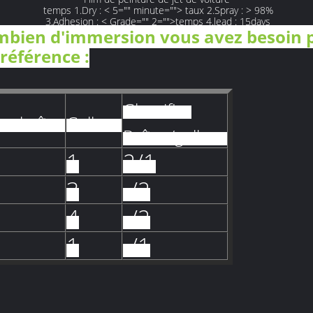
temps 1.Dry : < 5="" minute=""> taux 2.Spray : > 98%
3.Adhesion : < Grade="" 2="">temps 4.lead : 15days
mbien d'immersion vous avez besoin p
 référence :
Glossifier
les boîtes
Gallons
Boîtes/gallons
1
2/1
3
-/2
4
-/2
1
-/1