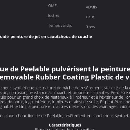
OME:
ADMIS
lustre:
Haut
Temps valide:
3 ans
quide
peinture de jet en caoutchouc de couche
,
ue de Peelable pulvérisent la peintur
emovable Rubber Coating Plastic de v
chouc synthétique sec naturel de bâche de revêtement, stabilité de la c
asion, corrosion, résistance à l'impact, et propriétés isolantes. Peut ê
cule pour un grand choix de matériaux à l'intérieur et à l'extérieur de l'
nées de porte, logo, intérieur, lumières et ainsi de suite. Et peut être u
riginal. Et le film, la peinture et d'autres métiers ont des avantages uniq
 en caoutchouc liquide de Peelable, revêtement en caoutchouc synthéti
Caractéristiques
Film de peinture de jet de voiture