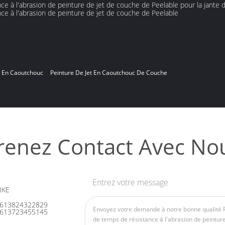
é En Caoutchouc
Peinture De Jet En Caoutchouc De Couche
renez Contact Avec No
Entrez votre message
IKE
613824322829
613723455145