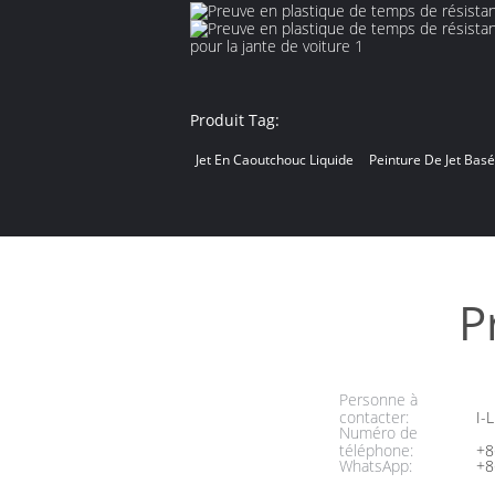
Produit Tag:
Jet En Caoutchouc Liquide
Peinture De Jet Bas
P
Personne à
contacter:
I-L
Numéro de
téléphone:
+8
WhatsApp:
+8