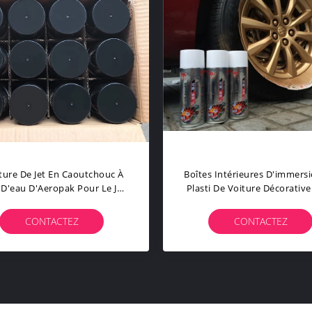
ture De Jet En Caoutchouc À
Boîtes Intérieures D'immers
 D'eau D'Aeropak Pour Le Jet
Plasti De Voiture Décorativ
 Revêtement De La Voiture
Bon Isolant Des Propriét
400ml En Bois
CONTACTEZ
CONTACTEZ