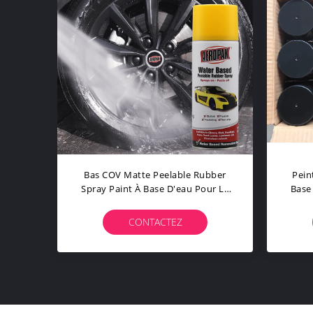
Bas COV Matte Peelable Rubber
Pein
Spray Paint À Base D'eau Pour La
Base
Voiture
De
CONTACTEZ