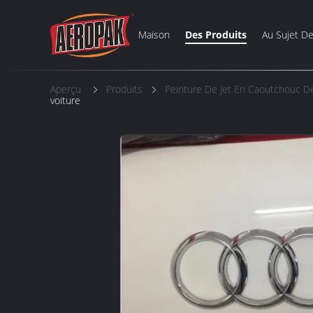
Maison
Des Produits
Au Sujet D
Aperçu
Produits
Peinture De Jet En Caoutchouc 
voiture