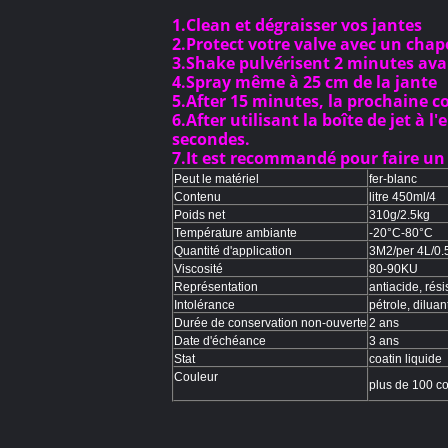
1.Clean et dégraisser vos jantes
2.Protect votre valve avec un chap
3.Shake pulvérisent 2 minutes avan
4.Spray même à 25 cm de la jante
5.After 15 minutes, la prochaine co
6.After utilisant la boîte de jet à 
secondes.
7.It est recommandé pour faire un 
Peut le matériel
fer-blanc
Contenu
litre 450ml/4
Poids net
310g/2.5kg
Température ambiante
-20°C-80°C
Quantité d'application
3M2/per 4L/0
Viscosité
80-90KU
Représentation
antiacide, rési
Intolérance
pétrole, dilua
Durée de conservation non-ouverte
2 ans
Date d'échéance
3 ans
Stat
coatin liquide
Couleur
plus de 100 co