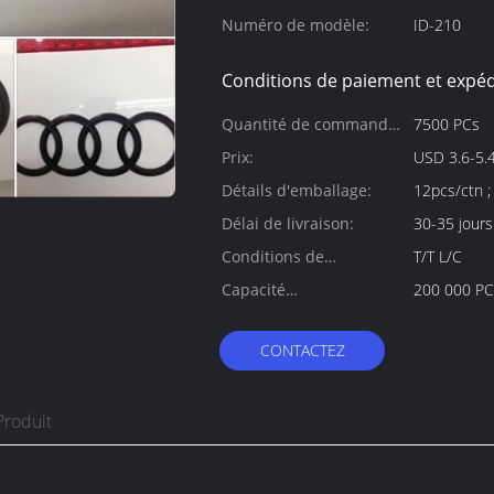
Numéro de modèle:
ID-210
Conditions de paiement et expéd
Quantité de commande
7500 PCs
min:
Prix:
USD 3.6-5.4
Détails d'emballage:
12pcs/ctn 
Délai de livraison:
30-35 jours
Conditions de
T/T L/C
paiement:
Capacité
200 000 PCs
d'approvisionnement:
CONTACTEZ
Produit