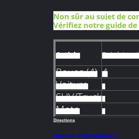
Non sûr au sujet de co
Vérifiez notre guide de
Article
Pulvérisez 
Roues (4)
4
Voiture
-
SUV/Truck
-
Moto
-
Directions
Astuces d'installation :