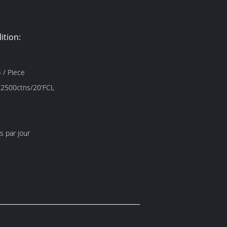
ition:
 / Piece
; 2500ctns/20'FCL
 par jour