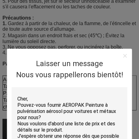
5. Pour des tissus, jet sur le secteur unnoticeable à examiner
s'il causera l'effacement ou les taches de couleur.
Précautions :
1.
Gardez à partir de la chaleur, de la flamme, de l'étincelle et
de toute autre source d'allumage.
2. Magasin dans un endroit frais et sec (45℃) ; Évitez la
lumière du soleil directe.
3. Ne vous opposez pas, perforer, ou incinérez la boîte.
4. Maintenez hors de portée des enfants ;
Laisser un message
Paquet :
Nous vous rappellerons bientôt!
Article non :
ID-607
Taille de boîte :
∮65mm X 240mm H
Paquet :
650ml X 12pcs/ctn
Taille de carton :
275x205x290 millimètre
chargement de conteneur de 20ft
1845 cartons