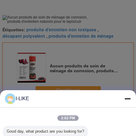
produits d'entretien non toxiques
Étiquettes:
,
décapant polyvalent
produits d'entretien de ménage
,
Aucun produits de soin de
ménage de corrosion, produits
d'entretien naturels pour le
tapis/cuir
Continuer
I-LIKE
Produits de soin de ménage
Plus
2:02 PM
Good day, what product are you looking for?