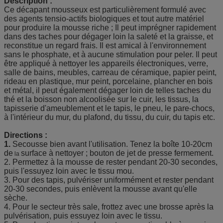
Description :
Ce décapant mousseux est particulièrement formulé avec
des agents tensio-actifs biologiques et tout autre matériel
pour produire la mousse riche ; Il peut imprégner rapidement
dans des taches pour dégager loin la saleté et la graisse, et
reconstitue un regard frais. Il est amical à l'environnement
sans le phosphate, et à aucune stimulation pour peler. Il peut
être appliqué à nettoyer les appareils électroniques, verre,
salle de bains, meubles, carreau de céramique, papier peint,
rideau en plastique, mur peint, porcelaine, plancher en bois
et métal, il peut également dégager loin de telles taches du
thé et la boisson non alcoolisée sur le cuir, les tissus, la
tapisserie d'ameublement et le tapis, le pneu, le pare-chocs,
à l'intérieur du mur, du plafond, du tissu, du cuir, du tapis etc.
Directions :
1.
Secousse bien avant l'utilisation. Tenez la boîte 10-20cm
de
surface à nettoyer ; bouton de jet de presse fermement.
la
2. Permettez à la mousse de rester pendant 20-30 secondes,
puis l'essuyez loin avec le tissu mou.
3. Pour des tapis, pulvériser uniformément et rester pendant
20-30 secondes, puis enlèvent la mousse avant qu'elle
sèche.
4. Pour le secteur très sale, frottez avec une brosse après la
pulvérisation, puis essuyez loin avec le tissu.