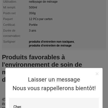
Utilisation:
nettoyage de ménage
Ml rempli:
500ml
Poids net:
350g
Paquet:
12 PCs par carton
Certificat:
Portée
Durée de
3 ans
conservation:
produits d'entretien non toxiques
Surligner:
,
produits d'entretien de ménage
Produits favorables à
l'environnement de soin de
ménage naturels pour le carreau
de céramique/meubles
Laisser un message
Nous vous rappellerons bientôt!
450ml polit vos meubles
éclat lumineux pendant le long temps