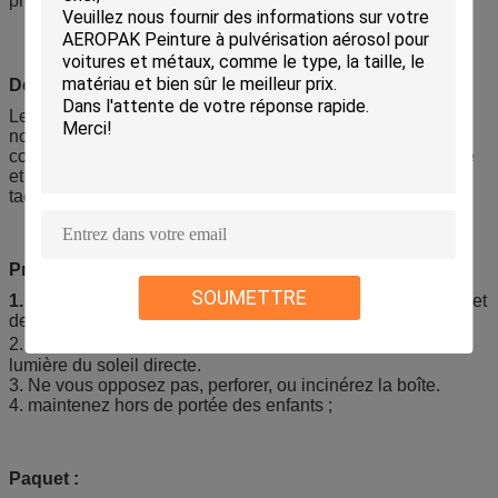
protection non collante de silicone
Description :
Le produit peut reconstituer le lustre naturel et propre et un
nouvel aspect, il peut également protéger des surfaces
contre les UV-rayons néfastes et la lumière du soleil directe
et élimine statique. Enlevez effectivement la saleté et les
taches grasses sur l'automobile
Précautions :
SOUMETTRE
1.
Gardez à partir de la chaleur, de la flamme, de l'étincelle et
de toute autre source d'allumage.
2. magasin dans un endroit frais et sec (45℃) ; Évitez la
lumière du soleil directe.
3. Ne vous opposez pas, perforer, ou incinérez la boîte.
4. maintenez hors de portée des enfants ;
Paquet :