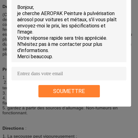
Description :
(Classe B2) la mousse Feu-évaluée comme un je d'unité centrale
de jet est auto-extinguible. C'est une méthode économique,
commode et efficace pour installer code du bâtiment conforme, le
feu bloquant dans la construction résidentielle de cadre en bois. Il
est employé pour sceller des pénétrations cachées de plancher au
plancher ou la pièce à la pièce, forme un fireblock et un lien
durable, hermétique et résistant à l'eau. Liens au bois, à la cloison
sèche, au métal, à la maçonnerie, au verre et à la plupart des
plastiques.
Précautions :
1. gardez hors d'atteinte des enfants
2. protégez contre la lumière du soleil et n'exposez pas aux
températures dépassant 50℃
SOUMETTRE
3. Ne percez pas ou ne brûlez pas, même après l'utilisation.
4. Ne pulvérisez sur une
flamme nue ou aucun matériel incandescent.
5. gardez à partir des sources d'allumage. Non-fumeurs en
fonctionnant.
Directions
:
1. La secousse peut vigoureusement ;