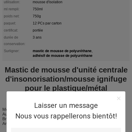
utilisation:
mousse d'isolation
ml rempli:
750ml
poids net:
750g
paquet:
12 PCs par carton
certificat:
portée
durée de
3 ans
conservation:
mastic de mousse de polyuréthane
Surligner:
,
adhésif de mousse de polyuréthane
Mastic de mousse d'unité centrale
d'insonorisation/mousse ignifuge
pour le plastique/métal
Laisser un message
Mousse ignifuge
Auto-extinguible
Nous vous rappellerons bientôt!
Bruit résistant
Anti congélation