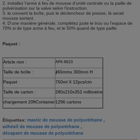
2. installez l'arme à feu de mousse d'unité centrale ou la paille de
pulvérisation sur la valve selon l'instruction.
3. le converti la boîte, puis le déclencheur de presse, là serait
mousse sortant.
4. D'une manière générale, complétez juste le trou ou l'espace de
70% si de type arme à feu, et le 50% quand de type paille.
Paquet :
Article non :
APK-8623
Taille de boîte :
∮65mmx 300mm H
Paquet :
750ml X 12pcs/ctn
Taille de carton :
280x210x352 millimètre
chargement 20ftContainer
1296 cartons
mastic de mousse de polyuréthane
Étiquettes:
,
adhésif de mousse de polyuréthane
,
décapant de mousse de polyuréthane