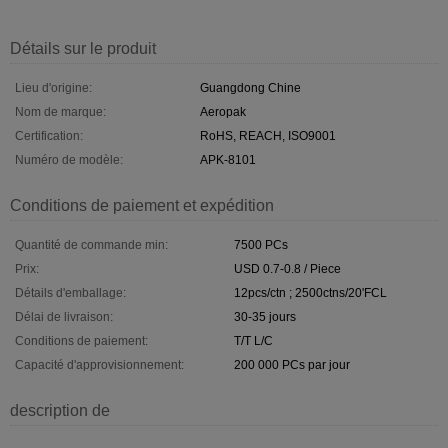
Détails sur le produit
Lieu d'origine:
Guangdong Chine
Nom de marque:
Aeropak
Certification:
RoHS, REACH, ISO9001
Numéro de modèle:
APK-8101
Conditions de paiement et expédition
Quantité de commande min:
7500 PCs
Prix:
USD 0.7-0.8 / Piece
Détails d'emballage:
12pcs/ctn ; 2500ctns/20'FCL
Délai de livraison:
30-35 jours
Conditions de paiement:
T/T L/C
Capacité d'approvisionnement:
200 000 PCs par jour
description de