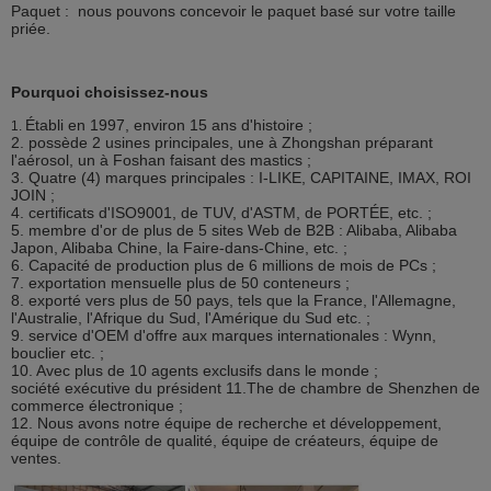
Paquet : nous pouvons concevoir le paquet basé sur votre taille
priée.
Pourquoi choisissez-nous
Établi en 1997, environ 15 ans d'histoire ;
1.
2. possède 2 usines principales, une à Zhongshan préparant
l'aérosol, un à Foshan faisant des mastics ;
3. Quatre (4) marques principales : I-LIKE, CAPITAINE, IMAX, ROI
JOIN ;
4. certificats d'ISO9001, de TUV, d'ASTM, de PORTÉE, etc. ;
5. membre d'or de plus de 5 sites Web de B2B : Alibaba, Alibaba
Japon, Alibaba Chine, la Faire-dans-Chine, etc. ;
6. Capacité de production plus de 6 millions de mois de PCs ;
7. exportation mensuelle plus de 50 conteneurs ;
8. exporté vers plus de 50 pays, tels que la France, l'Allemagne,
l'Australie, l'Afrique du Sud, l'Amérique du Sud etc. ;
9. service d'OEM d'offre aux marques internationales : Wynn,
bouclier etc. ;
10. Avec plus de 10 agents exclusifs dans le monde ;
société exécutive du président 11.The de chambre de Shenzhen de
commerce électronique ;
12. Nous avons notre équipe de recherche et développement,
équipe de contrôle de qualité, équipe de créateurs, équipe de
ventes.