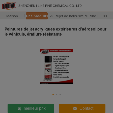
SHENZHEN I-LIKE FINE CHEMICAL CO., LTD
Maison
Des produits
Au sujet de nous
Visite d'usine
>>
Peintures de jet acryliques extérieures d'aérosol pour
le véhicule, éraflure résistante
meilleur prix
Contact