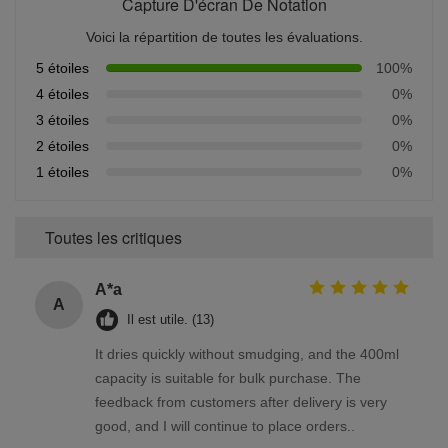
Capture D'écran De Notation
Voici la répartition de toutes les évaluations.
5 étoiles
100%
4 étoiles
0%
3 étoiles
0%
2 étoiles
0%
1 étoiles
0%
Toutes les critiques
A*a
A
Il est utile. (13)
It dries quickly without smudging, and the 400ml
capacity is suitable for bulk purchase. The
feedback from customers after delivery is very
good, and I will continue to place orders..