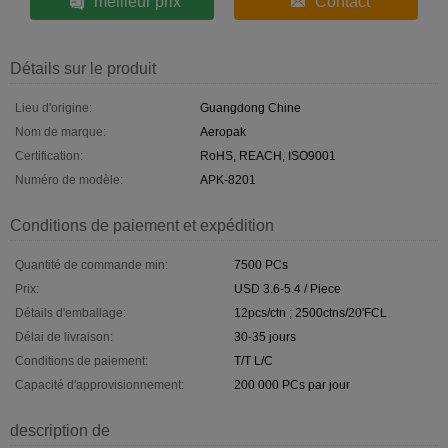
meilleur prix
Contact
Détails sur le produit
Lieu d'origine:
Guangdong Chine
Nom de marque:
Aeropak
Certification:
RoHS, REACH, ISO9001
Numéro de modèle:
APK-8201
Conditions de paiement et expédition
Quantité de commande min:
7500 PCs
Prix:
USD 3.6-5.4 / Piece
Détails d'emballage:
12pcs/ctn ; 2500ctns/20'FCL
Délai de livraison:
30-35 jours
Conditions de paiement:
T/T L/C
Capacité d'approvisionnement:
200 000 PCs par jour
description de