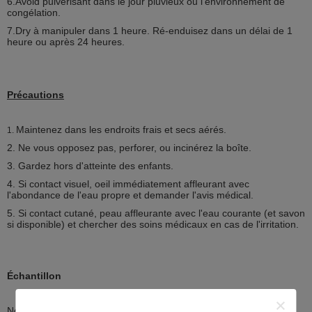
6.Avoid pulvérisant dans le jour pluvieux ou l'environnement de
congélation.
7.Dry à manipuler dans 1 heure. Ré-enduisez dans un délai de 1
heure ou après 24 heures.
Précautions
Maintenez dans les endroits frais et secs aérés.
1.
2. Ne vous opposez pas, perforer, ou incinérez la boîte.
3. Gardez hors d'atteinte des enfants.
4. Si contact visuel, oeil immédiatement affleurant avec
l'abondance de l'eau propre et demander l'avis médical.
5. Si contact cutané, peau affleurante avec l'eau courante (et savon
si disponible) et chercher des soins médicaux en cas de l'irritation.
Échantillon
Nous offrons des aperçus gratuits à moins de 2 morceaux.