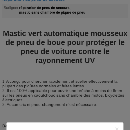
réparation de pneu de secours
Surligner:
,
mastic sans chambre de piqûre de pneu
Mastic vert automatique mousseux
de pneu de boue pour protéger le
pneu de voiture contre le
rayonnement UV
A conçu pour chercher rapidement et sceller effectivement la
1.
plupart des piqûres normales et fuites lentes.
2. Il est 100% applicable pour ouvrir une brèche à moins de 6mm
sur les pneus en caoutchouc sans chambre des motos, bicyclettes
électriques.
3. Aucun cric ni pneu-changement n'est nécessaire.
Description :