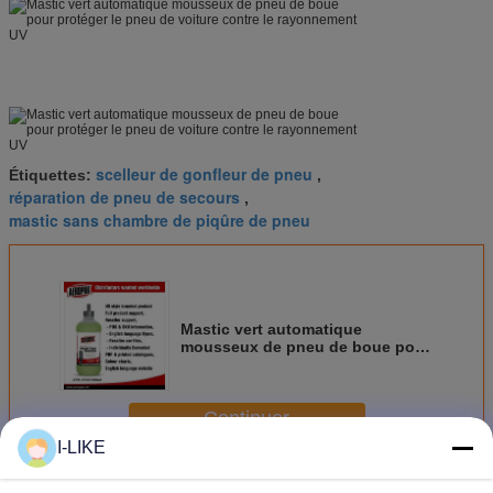
scelleur de gonfleur de pneu
Étiquettes:
,
réparation de pneu de secours
,
mastic sans chambre de piqûre de pneu
Mastic vert automatique
mousseux de pneu de boue pour
protéger le pneu de voiture
contre le rayonnement UV
Continuer
I-LIKE
Réparation de pneu de secours
Plus