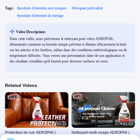
Tags:
#
produits d'entretien non toxiques
#
décapant polyvalent
#
produits d'entretien de ménage
Video Description:
Dans cette vidéo, nous présentons le nettoyant pour vitres AEROPAK,
démontrant comment sa formule unique prévient et élimine efficacement la buée
sur les miroirs et les fenêtres, même dans des conditions météorologiques ou de
température difficiles. Vous verrez une présentation claire de son application et
des résultats cristallins qu'il fournit pour diverses surfaces en verre.
Related Videos
01:11
01:43
Protecteur de cuir AEROPAK |
Nettoyant multi-usage AEROPAK |
Protection UV, brillance longue durée
Nettoyage ménager sans effort