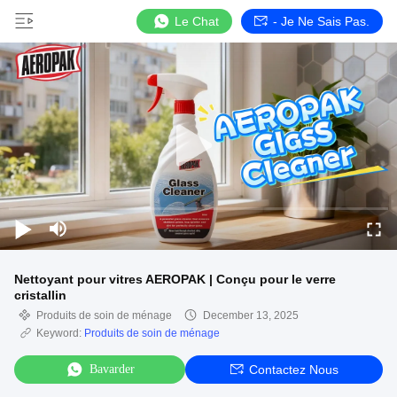
Le Chat
- Je Ne Sais Pas.
Nettoyant pour vitres AEROPAK | Conçu pour le verre
cristallin
Produits de soin de ménage
December 13, 2025
Keyword:
Produits de soin de ménage
Bavarder
Contactez Nous