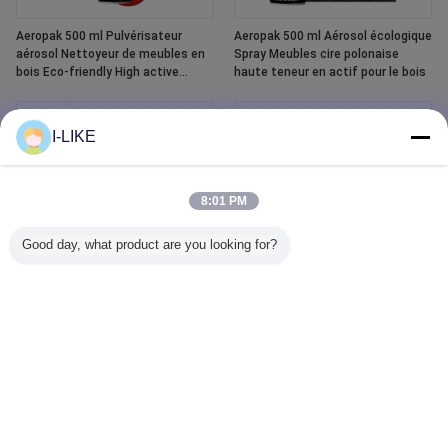
Aeropak 500 ml Pulvérisateur
Aeropak 500 ml Aérosol écologique
aérosol Nettoyeur de meubles en
Spray Meubles cire polonaise
bois Eco-friendly High active
haute teneur en actif pour le bois
content Liquid Essential Oil Polish
pour le bois
I-LIKE
8:01 PM
Good day, what product are you looking for?
Aeropak Spray de peinture en
Aeropak 500 ml Nettoyeur de
céramique imperméable pour
vitres de voiture Agent liquide
baignoire et carrelage Blanc 400
Nettoyeur de vitres de miroir Spray
ml
pour l' automobile et le ménage
élimineur de taches d'eau