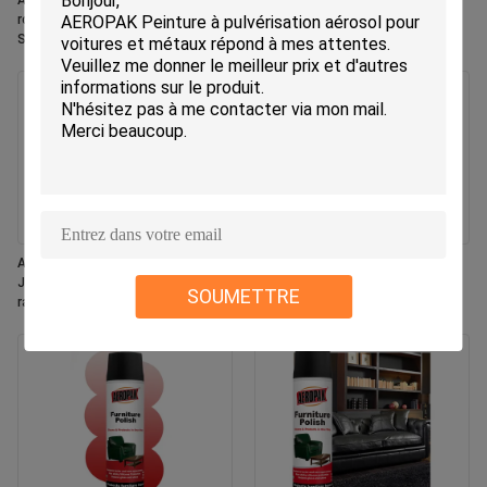
Aeropak 330ml Aérosol écologique
Aeropak – aérosol de 330ml,
rose parfumé rafraîchisseur d'air
parfum de jasmin, éliminateur
Spray pour la maison et la voiture
d'odeurs efficace, désodorisant
à l'intérieur de l'utilisation durable
durable, écologique, sans danger
pour les animaux et les enfants
Aeropak 330 ml Aérosol frais
Aeropak 500 ml écologique tout
Jasmin Parfum Spray
usage cuisine four ustensiles de
SOUMETTRE
rafraîchissant l' air
cuisine multi-surfaces sans
résidus spray de nettoyage à
séchage rapide