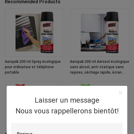
Recommended Products
Aeropak 200 ml Spray écologique
Aeropak 200 ml Aérosol écologique
pour ordinateur et téléphone
sans alcool, anti-statique sans
portable
rayures, séchage rapide, écran
multicolore personnalisé
Laisser un message
Nous vous rappellerons bientôt!