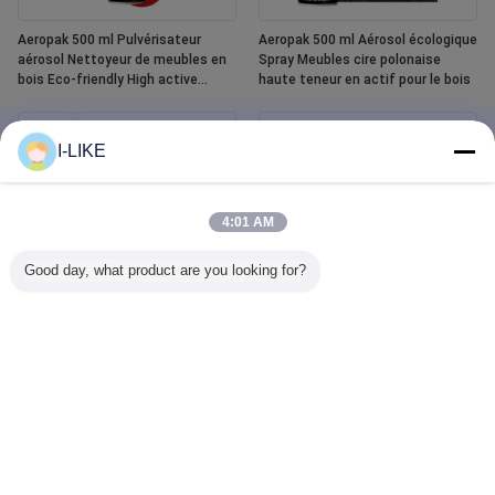
Aeropak 500 ml Pulvérisateur
Aeropak 500 ml Aérosol écologique
aérosol Nettoyeur de meubles en
Spray Meubles cire polonaise
bois Eco-friendly High active
haute teneur en actif pour le bois
content Liquid Essential Oil Polish
pour le bois
I-LIKE
4:01 AM
Good day, what product are you looking for?
Aeropak Spray de peinture en
Aeropak 500 ml Nettoyeur de
céramique imperméable pour
vitres de voiture Agent liquide
baignoire et carrelage Blanc 400
Nettoyeur de vitres de miroir Spray
ml
pour l' automobile et le ménage
élimineur de taches d'eau