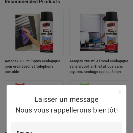
Recommended Products
Aeropak 200 ml Spray écologique
Aeropak 200 ml Aérosol écologique
pour ordinateur et téléphone
sans alcool, anti-statique sans
portable
rayures, séchage rapide, écran
multicolore personnalisé
Laisser un message
Nous vous rappellerons bientôt!