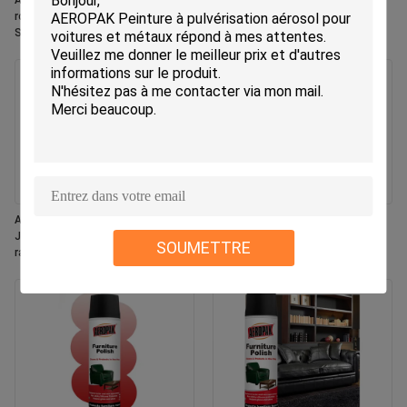
Aeropak 330ml Aérosol écologique
Aeropak – aérosol de 330ml,
rose parfumé rafraîchisseur d'air
parfum de jasmin, éliminateur
Spray pour la maison et la voiture
d'odeurs efficace, désodorisant
à l'intérieur de l'utilisation durable
durable, écologique, sans danger
pour les animaux et les enfants
Aeropak 330 ml Aérosol frais
Aeropak 500 ml écologique tout
Jasmin Parfum Spray
usage cuisine four ustensiles de
SOUMETTRE
rafraîchissant l' air
cuisine multi-surfaces sans
résidus spray de nettoyage à
séchage rapide