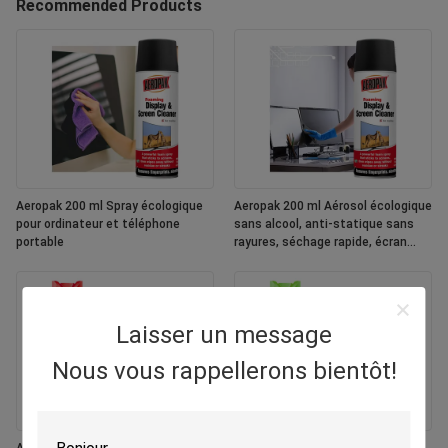
Recommended Products
Aeropak 200 ml Spray écologique
Aeropak 200 ml Aérosol écologique
pour ordinateur et téléphone
sans alcool, anti-statique sans
portable
rayures, séchage rapide, écran
multicolore personnalisé
Laisser un message
Nous vous rappellerons bientôt!