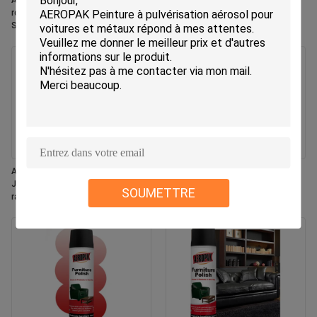
Aeropak 330ml Aérosol écologique
Aeropak – aérosol de 330ml,
rose parfumé rafraîchisseur d'air
parfum de jasmin, éliminateur
Spray pour la maison et la voiture
d'odeurs efficace, désodorisant
à l'intérieur de l'utilisation durable
durable, écologique, sans danger
pour les animaux et les enfants
Aeropak 330 ml Aérosol frais
Aeropak 500 ml écologique tout
Jasmin Parfum Spray
usage cuisine four ustensiles de
SOUMETTRE
rafraîchissant l' air
cuisine multi-surfaces sans
résidus spray de nettoyage à
séchage rapide