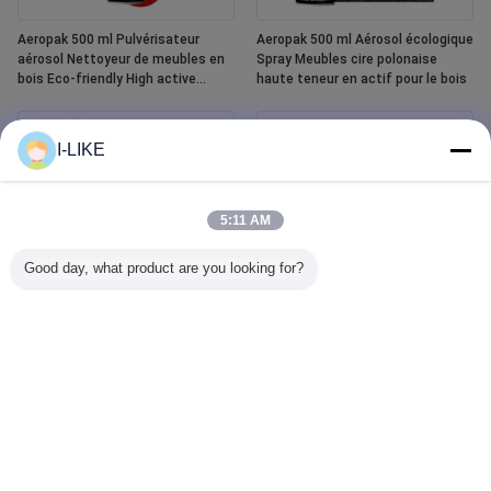
Aeropak 500 ml Pulvérisateur
Aeropak 500 ml Aérosol écologique
aérosol Nettoyeur de meubles en
Spray Meubles cire polonaise
bois Eco-friendly High active
haute teneur en actif pour le bois
content Liquid Essential Oil Polish
pour le bois
I-LIKE
5:11 AM
Good day, what product are you looking for?
Aeropak Spray de peinture en
Aeropak 500 ml Nettoyeur de
céramique imperméable pour
vitres de voiture Agent liquide
baignoire et carrelage Blanc 400
Nettoyeur de vitres de miroir Spray
ml
pour l' automobile et le ménage
élimineur de taches d'eau